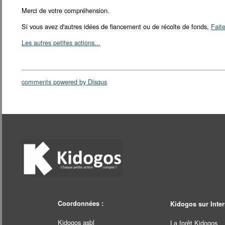
Merci de votre compréhension.
Si vous avez d'autres idées de fiancement ou de récolte de fonds,
Fait
Les autres petites actions...
comments powered by
Disqus
Coordonnées :
Kidogos sur Inter
Kidogos asbl
La forêt Kidogos